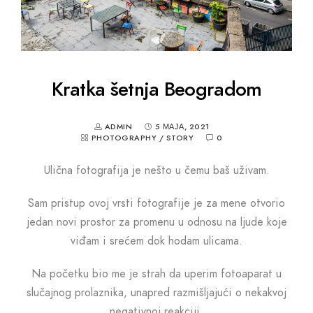
Kratka šetnja Beogradom
ADMIN
5 МАЈА, 2021
PHOTOGRAPHY
/
STORY
0
Ulična fotografija je nešto u čemu baš uživam.
Sam pristup ovoj vrsti fotografije je za mene otvorio
jedan novi prostor za promenu u odnosu na ljude koje
viđam i srećem dok hodam ulicama.
Na početku bio me je strah da uperim fotoaparat u
slučajnog prolaznika, unapred razmišljajući o nekakvoj
negativnoj reakciji.